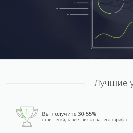
Лучшие у
Вы получите 30-55%
отчислений, зависящих от вашего тарифа