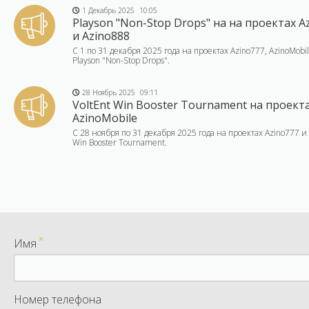
1 Декабрь 2025
10:05
Playson "Non-Stop Drops" на на проектах A
и Azino888
С 1 по 31 декабря 2025 года на проектах Azino777, AzinoMob
Playson "Non-Stop Drops".
28 Ноябрь 2025
09:11
VoltEnt Win Booster Tournament на проекта
AzinoMobile
С 28 ноября по 31 декабря 2025 года на проектах Azino777 и 
Win Booster Tournament.
*
Имя
Номер телефона