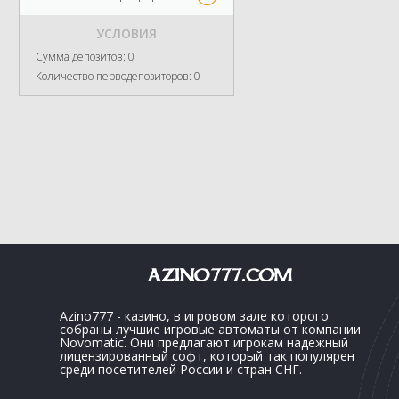
УСЛОВИЯ
Сумма депозитов: 0
Количество перводепозиторов: 0
Azino777 - казино, в игровом зале которого
собраны лучшие игровые автоматы от компании
ее 1000
A
Novomatic. Они предлагают игрокам надежный
жество
л
лицензированный софт, который так популярен
едрые
в
среди посетителей России и стран СНГ.
т вас в
б
э