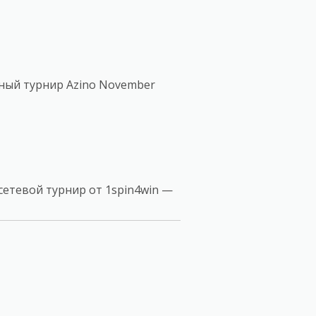
льный турнир Azino November
 сетевой турнир от 1spin4win —