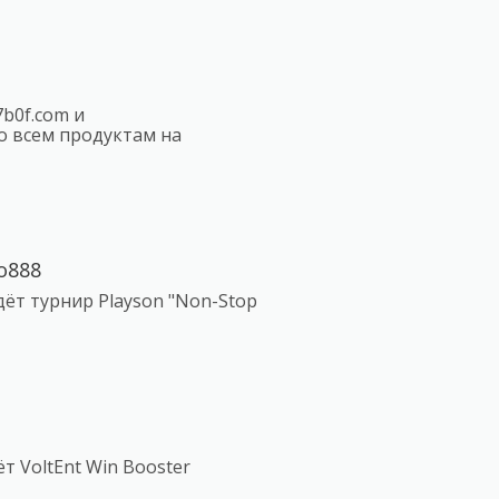
b0f.com и
по всем продуктам на
o888
йдёт турнир Playson "Non-Stop
т VoltEnt Win Booster