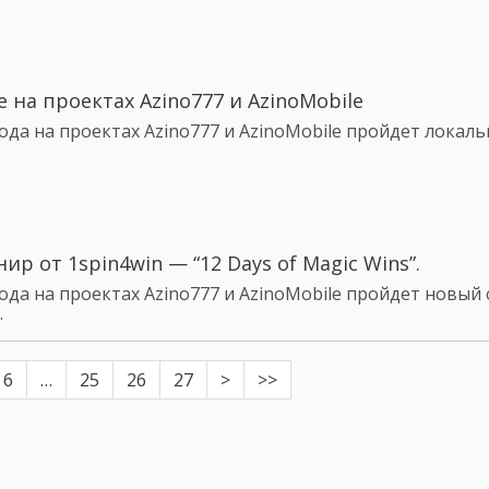
 на проектах Azino777 и AzinoMobile
 года на проектах Azino777 и AzinoMobile пройдет лока
р от 1spin4win — “12 Days of Magic Wins”.
 года на проектах Azino777 и AzinoMobile пройдет новый
.
6
…
25
26
27
>
>>