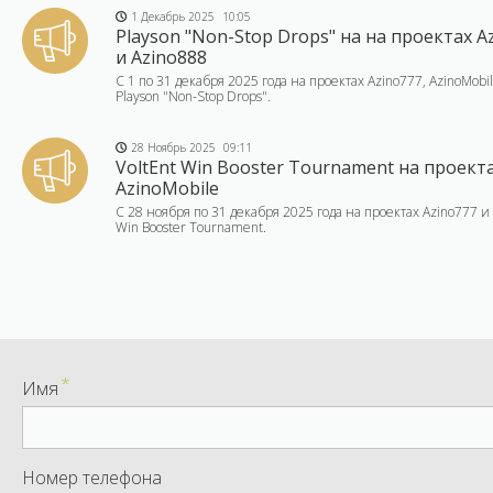
1 Декабрь 2025
10:05
Playson "Non-Stop Drops" на на проектах A
и Azino888
С 1 по 31 декабря 2025 года на проектах Azino777, AzinoMob
Playson "Non-Stop Drops".
28 Ноябрь 2025
09:11
VoltEnt Win Booster Tournament на проекта
AzinoMobile
С 28 ноября по 31 декабря 2025 года на проектах Azino777 и 
Win Booster Tournament.
*
Имя
Номер телефона