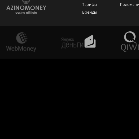
Тарифы
Положени
Бренды