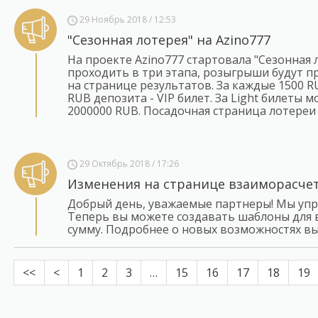
29 Ноябрь 2018 / 12:53
"Сезонная лотерея" на Azino777
На проекте Azino777 стартовала "Сезонная 
проходить в три этапа, розыгрыши будут про
на странице результатов. За каждые 1500 R
RUB депозита - VIP билет. За Light билеты
2000000 RUB. Посадочная страница лотереи
29 Октябрь 2018 / 17:26
Изменения на странице взаиморасче
Добрый день, уважаемые партнеры! Мы упр
Теперь вы можете создавать шаблоны для 
сумму. Подробнее о новых возможностях вы
<<
<
1
2
3
…
15
16
17
18
19