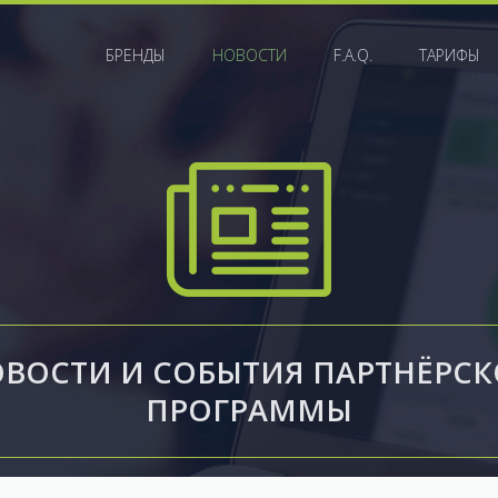
БРЕНДЫ
НОВОСТИ
F.A.Q.
ТАРИФЫ
ВОСТИ И СОБЫТИЯ ПАРТНЁРС
ПРОГРАММЫ