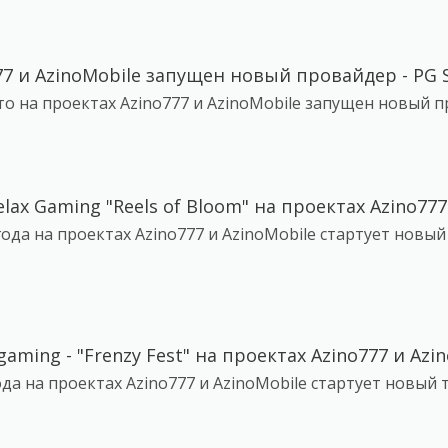
77 и AzinoMobile запущен новый провайдер - PG 
о на проектах Azino777 и AzinoMobile запущен новый пр
ax Gaming "Reels of Bloom" на проектах Azino777 
года на проектах Azino777 и AzinoMobile стартует новый 
ming - "Frenzy Fest" на проектах Azino777 и Azin
ода на проектах Azino777 и AzinoMobile стартует новый т