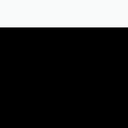
Г
Т
Б